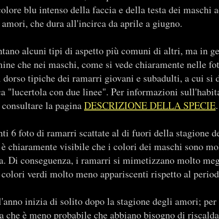
olore blu intenso della faccia e della testa dei maschi ad
 amori, che dura all'incirca da aprile a giugno.
ano alcuni tipi di aspetto più comuni di altri, ma in ge
ine che nei maschi, come si vede chiaramente nelle fot
l dorso tipiche dei ramarri giovani e subadulti, a cui si
ca "lucertola con due linee". Per informazioni sull'habita
, consultare la pagina
DESCRIZIONE DELLA SPECIE
.
ti 6 foto di ramarri scattate al di fuori della stagione d
è chiaramente visibile che i colori dei maschi sono mo
a. Di conseguenza, i ramarri si mimetizzano molto megl
 colori verdi molto meno appariscenti rispetto al period
l'anno inizia di solito dopo la stagione degli amori; per 
ca che è meno probabile che abbiano bisogno di riscaldars