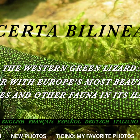
CERTA BILINE
THE WESTERN GREEN LIZARD:
R WITH EUROPE'S MOST BEAUT
ES AND OTHER FAUNA IN ITS H
ENGLISH
FRANÇAIS
ESPAÑOL
DEUTSCH
ITALIANO
N
NEW PHOTOS
TICINO: MY FAVORITE PHOTOS