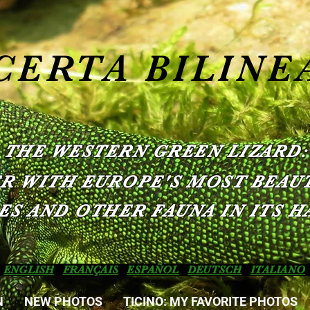
CERTA BILINE
THE WESTERN GREEN LIZARD:
R WITH EUROPE'S MOST BEAUT
ES AND OTHER FAUNA IN ITS H
ENGLISH
FRANÇAIS
ESPAÑOL
DEUTSCH
ITALIANO
N
NEW PHOTOS
TICINO: MY FAVORITE PHOTOS